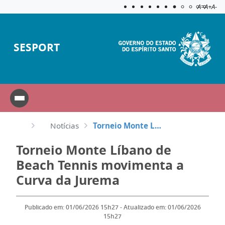
Acessibilida
Aplicar c
A=
A+
A-
SESPORT
Notícias
Torneio Monte Líbano de Beach Tennis movimenta a Curva da Jurema
Torneio Monte Líbano de
Beach Tennis movimenta a
Curva da Jurema
Publicado em: 01/06/2026 15h27 - Atualizado em: 01/06/2026
15h27