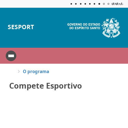
Acessibilida
Aplicar c
A=
A+
A-
SESPORT
O programa
Compete Esportivo