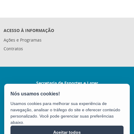
ACESSO À INFORMAÇÃO
Ações e Programas
Contratos
Secretaria de Esportes e Lazer
Rua Coronel Schwab Filho s/nº - Bento Ferreira
CEP: 29050-780 - Vitória / ES
Usamos cookies para melhorar sua experiência de
Tel.: (27) 3636-7017
navegação, analisar o tráfego do site e oferecer conteúdo
E-mail:
gabinete.sesport@gmail.com
personalizado. Você pode gerenciar suas preferências
abaixo.
SESPORT
Aceitar todos