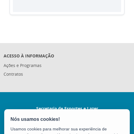
ACESSO À INFORMAÇÃO
Ações e Programas
Contratos
Secretaria de Esportes e Lazer
Rua Coronel Schwab Filho s/nº - Bento Ferreira
CEP: 29050-780 - Vitória / ES
Usamos cookies para melhorar sua experiência de
Tel.: (27) 3636-7017