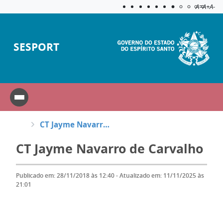
Acessibilida
Aplicar c
A=
A+
A-
SESPORT
CT Jayme Navarro de Carvalho
CT Jayme Navarro de Carvalho
Publicado em: 28/11/2018 às 12:40 - Atualizado em: 11/11/2025 às
21:01