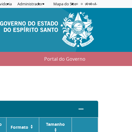
Acessibilidade
Aplicar contraste
vidoria
Administrador
Mapa do Site
A=
A+
A-
Portal do Governo
o
Tamanho
Formato