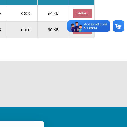
5
docx
94 KB
BAIXAR
5
docx
90 KB
BAIXAR