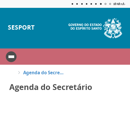
Acessibilida
Aplicar c
A=
A+
A-
SESPORT
Agenda do Secretário
Agenda do Secretário