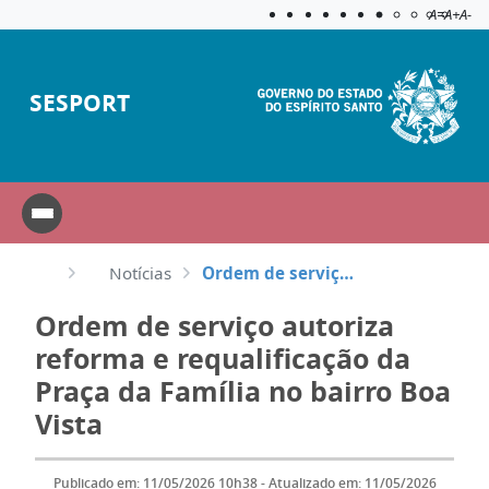
Acessibilida
Aplicar c
A=
A+
A-
SESPORT
Notícias
Ordem de serviço autoriza reforma e requalificação da Praça da Família no bairro Boa Vista
Ordem de serviço autoriza
reforma e requalificação da
Praça da Família no bairro Boa
Vista
Publicado em: 11/05/2026 10h38 - Atualizado em: 11/05/2026