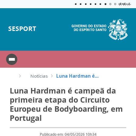
Acessibilida
Aplicar c
A=
A+
A-
SESPORT
Notícias
Luna Hardman é campeã da primeira etapa do Circuito Europeu de Bodyboarding, em Portugal
Luna Hardman é campeã da
primeira etapa do Circuito
Europeu de Bodyboarding, em
Portugal
Publicado em: 04/05/2026 10h34