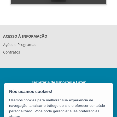
ACESSO À INFORMAÇÃO
Ações e Programas
Contratos
Secretaria de Esportes e Lazer
Rua Coronel Schwab Filho s/nº - Bento Ferreira
CEP: 29050-780 - Vitória / ES
Usamos cookies para melhorar sua experiência de
Tel.: (27) 3636-7017
navegação, analisar o tráfego do site e oferecer conteúdo
E-mail:
gabinete.sesport@gmail.com
personalizado. Você pode gerenciar suas preferências
abaixo.